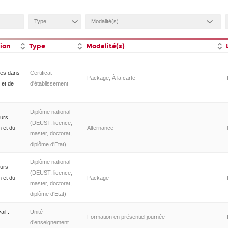
tion
Type
Modalité(s)
nes dans
Certificat
Package, À la carte
 et de
d'établissement
Diplôme national
urs
(DEUST, licence,
n et du
Alternance
master, doctorat,
diplôme d'Etat)
Diplôme national
urs
(DEUST, licence,
n et du
Package
master, doctorat,
diplôme d'Etat)
ail :
Unité
Formation en présentiel journée
d’enseignement