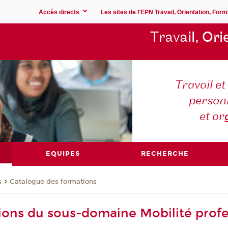
Accès directs
Les sites de l'EPN Travail, Orientation, Form
Trav
ail, Ori
Travail e
person
et or
EQUIPES
RECHERCHE
s
Catalogue des formations
ions du sous-domaine Mobilité profe