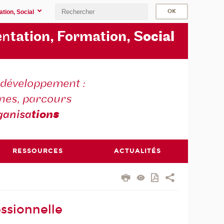
ation, Social
en
tation, Formation, S
ocial
t développement :
nes, parcours
ganisa
tion
s
RESSOURCES
ACTUALITÉS
ssionnelle