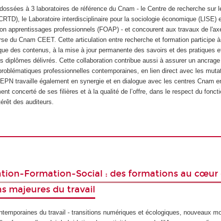
ossées à 3 laboratoires de référence du Cnam - le Centre de recherche sur le 
RTD), le Laboratoire interdisciplinaire pour la sociologie économique (LISE) e
on apprentissages professionnels (FOAP) - et concourent aux travaux de l'ax
se du Cnam CEET. Cette articulation entre recherche et formation participe à
ique des contenus, à la mise à jour permanente des savoirs et des pratiques et
s diplômes délivrés. Cette collaboration contribue aussi à assurer un ancrage 
roblématiques professionnelles contemporaines, en lien direct avec les muta
'EPN travaille également en synergie et en dialogue avec les centres Cnam en
ent concerté de ses filières et à la qualité de l’offre, dans le respect du fonc
térêt des auditeurs.
ation-Formation-Social : des formations au cœur
s majeures du travail
ntemporaines du travail - transitions numériques et écologiques, nouveaux m