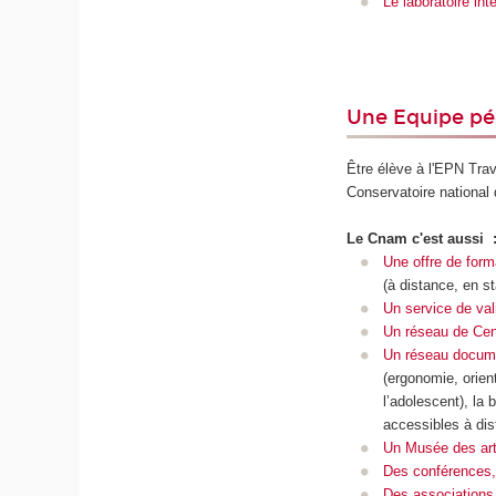
Le laboratoire int
Une Equipe pé
Être élève à l'EPN Trav
Conservatoire national 
Le Cnam c'est aussi 
Une offre de form
(à distance, en s
Un service de val
Un réseau de Cen
Un réseau docum
(ergonomie, orient
l’adolescent), la
accessibles à di
Un Musée des art
Des conférences,
Des associations