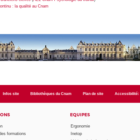
ntinu : la qualité au Cnam
Infos site
Bibliothèques du Cnam
Plan de site
Accessibilité
IONS
EQUIPES
on
Ergonomie
des formations
Inetop