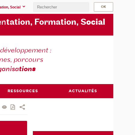
ation, Social
en
tation, Formation, S
ocial
t développement :
nes, parcours
ganisa
tion
s
RESSOURCES
ACTUALITÉS