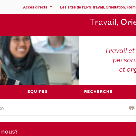
Accès directs
Les sites de l'EPN Travail, Orientation, Form
Trav
ail, Ori
Travail e
person
et or
EQUIPES
RECHERCHE
on
 nous?