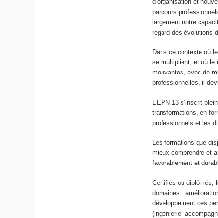
d’organisation et nouve
parcours professionnels
largement notre capacité
regard des évolutions 
Dans ce contexte où le 
se multiplient, et où le
mouvantes, avec de mult
professionnelles, il de
L’EPN 13 s’inscrit plei
transformations, en for
professionnels et les di
Les formations que dis
mieux comprendre et an
favorablement et durab
Certifiés ou diplômés, 
domaines : amélioration
développement des perso
(ingénierie, accompagne