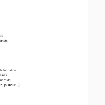
 du
rance.
de formation
aines
nt et de
, journaux...)