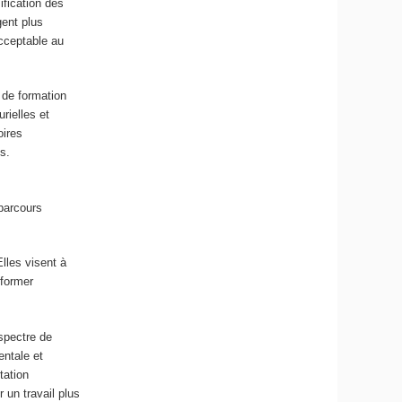
ification des
gent plus
acceptable au
s de formation
urielles et
oires
s.
s
 parcours
lles visent à
sformer
 spectre de
entale et
tation
 un travail plus