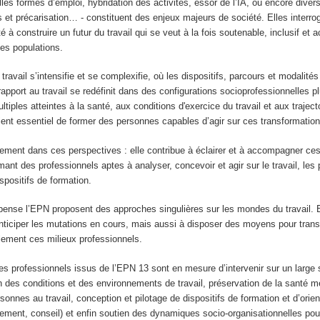
lles formes d’emploi, hybridation des activités, essor de l’IA, ou encore divers
 et précarisation… - constituent des enjeux majeurs de société. Elles interro
 à construire un futur du travail qui se veut à la fois soutenable, inclusif et 
des populations.
travail s’intensifie et se complexifie, où les dispositifs, parcours et modalité
 rapport au travail se redéfinit dans des configurations socioprofessionnelles pl
iples atteintes à la santé, aux conditions d'exercice du travail et aux traject
vient essentiel de former des personnes capables d’agir sur ces transformation
nement dans ces perspectives : elle contribue à éclairer et à accompagner ce
mant des professionnels aptes à analyser, concevoir et agir sur le travail, les
spositifs de formation.
pense l’EPN proposent des approches singulières sur les mondes du travail. E
ticiper les mutations en cours, mais aussi à disposer des moyens pour tran
lement ces milieux professionnels.
les professionnels issus de l’EPN 13 sont en mesure d’intervenir sur un large
 des conditions et des environnements de travail, préservation de la santé m
nnes au travail, conception et pilotage de dispositifs de formation et d’orien
ment, conseil) et enfin soutien des dynamiques socio-organisationnelles pour