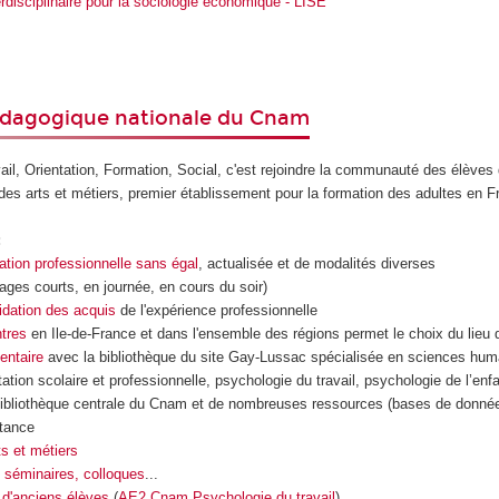
erdisciplinaire pour la sociologie économique - LISE
dagogique nationale du Cnam
ail, Orientation, Formation, Social, c'est rejoindre la communauté des élèves
des arts et métiers, premier établissement pour la formation des adultes en F
:
ation professionnelle sans égal
, actualisée et de modalités diverses
tages courts, en journée, en cours du soir)
idation des acquis
de l'expérience professionnelle
tres
en Ile-de-France et dans l'ensemble des régions permet le choix du lieu 
entaire
avec la bibliothèque du site Gay-Lussac spécialisée en sciences hum
ation scolaire et professionnelle, psychologie du travail, psychologie de l’enfa
 bibliothèque centrale du Cnam et de nombreuses ressources (bases de données
stance
s et métiers
 séminaires, colloques
...
 d'anciens élèves
(
AE2 Cnam Psychologie du travail
)