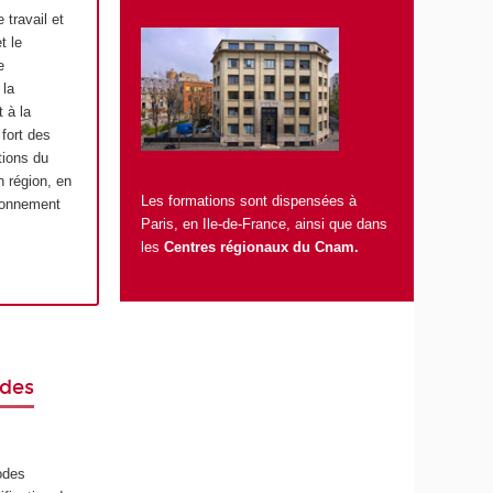
travail et
t le
e
 la
 à la
fort des
tions du
 région, en
Les formations sont dispensées à
tionnement
Paris, en Ile-de-France, ainsi que dans
les
Centres régionaux du Cnam
.
 des
odes